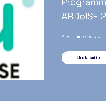
Programm
 ressources
es ressources
ARDoISE 
Programme des procha
Lire la suite