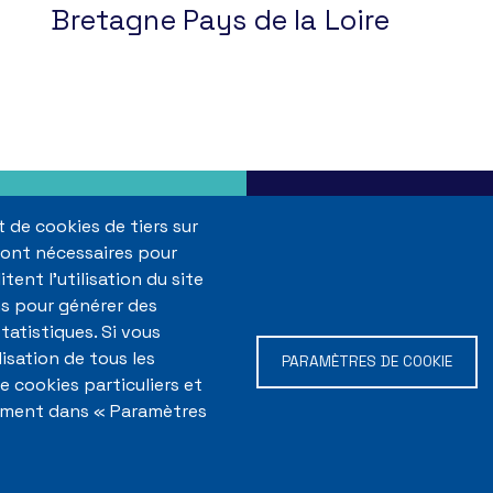
Bretagne Pays de la Loire
 de cookies de tiers sur
 sont nécessaires pour
itent l'utilisation du site
Flux RSS
Menu
ns pour générer des
Plan du site
Pied
tatistiques. Si vous
Accessibilité numériqu
isation de tous les
PARAMÈTRES DE COOKIE
Mentions légales
de
 cookies particuliers et
page
oment dans « Paramètres