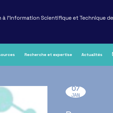
 à l'Information Scientifique et Technique d
sources
Recherche et expertise
Actualités
l en cours
ts de formation
Projets de recherche
o
Événements
07
 aux stages
oct
Publications
JAN
iat
rces du réseau URFIST
Veille