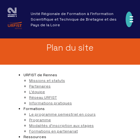
Aller
au
Unité Régionale de Formation à l'Information
contenu
Scientifique et Technique de Bretagne et des
principal
Pays de la Loire
Missions et statuts
Partenaires
URFIST de Rennes
Navigation
Plan du site
Le programme semestriel en cours
Supports de formation
L'équipe
principale
Formations
Programme
Callisto
MOBILE
Réseau URFIST
Ressources
Modalités d'inscription aux stages
Formadoct
Projets de recherche
Informations pratiques
URFIST de Rennes
Recherche et expertise
Formations en partenariat
Ressources du réseau URFIST
Événements
Missions et statuts
Partenaires
Autres ressources
Actualités
Publications
L'équipe
Réseau URFIST
Archives ressources
Veille
Informations pratiques
Formations
Le programme semestriel en cours
Programme
Modalités d'inscription aux stages
Formations en partenariat
Ressources