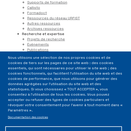
Supports de formation
S'inscrire à Sygefor
Callisto
Formadoct
Ressources du réseau URFIST
Autres ressources
Archives ressources
Recherche et expertise
Projets de recherche
Événements
Publications
Veille
Nous utilisons une sélection de nos propres cookies et de
Actualités
cookies de tiers sur les pages de ce site web : des cookies
essentiels, qui sont nécessaires pour utiliser le site web ; des
cookies fonctionnels, qui facilitent l'utilisation du site web et des
cookies de performance, que nous utilisons pour générer des
Menu
données agrégées sur l'utilisation du site web et des
statistiques. Si vous choisissez « TOUT ACCEPTER », vous
Pied
consentez à l'utilisation de tous les cookies. Vous pouvez
de
accepter ou refuser des types de cookies particuliers et
révoquer votre consentement pour l'avenir à tout moment dans «
Plan du site
page
Paramètres ».
Mobile
Documentation des cookies
Accessibilité numérique
Mentions légales