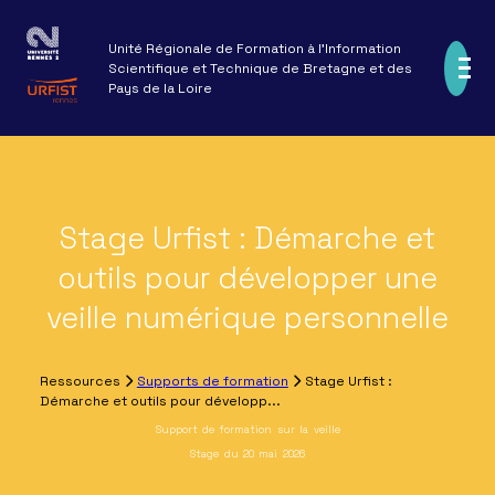
Aller
au
Unité Régionale de Formation à l'Information
contenu
Scientifique et Technique de Bretagne et des
principal
Pays de la Loire
Missions et statuts
Partenaires
URFIST de Rennes
Navigation
Le programme semestriel en cours
Supports de formation
L'équipe
principale
Formations
Programme
Callisto
MOBILE
Réseau URFIST
Stage Urfist : Démarche et
Ressources
Modalités d'inscription aux stages
Formadoct
Projets de recherche
Informations pratiques
outils pour développer une
Recherche et expertise
Formations en partenariat
Ressources du réseau URFIST
Événements
veille numérique personnelle
Autres ressources
Actualités
Publications
Archives ressources
Veille
Ressources
Supports de formation
Stage Urfist :
Démarche et outils pour développ...
Support de formation sur la veille
Stage du 20 mai 2026