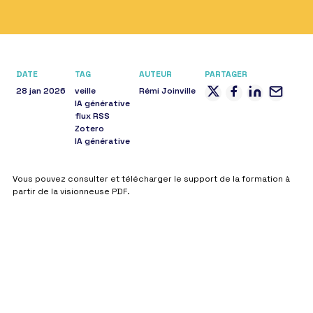
S'inscrire à Sygefor
DATE
TAG
AUTEUR
PARTAGER
28 jan 2026
veille
Rémi Joinville
IA générative
flux RSS
Zotero
IA générative
Corps
Vous pouvez consulter et télécharger le support de la formation à
partir de la visionneuse PDF.