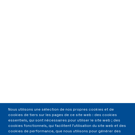
Nous utilisons une sélection de nos propres cookies et de
cookies de tiers sur les pages de ce site web : des cookies
essentiels, qui sont nécessaires pour utiliser le site web ; des
cookies fonctionnels, qui facilitent l'utilisation du site web et des
cookies de performance, que nous utilisons pour générer des