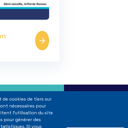
en
 de cookies de tiers sur
 sont nécessaires pour
itent l'utilisation du site
Flux RSS
Menu
ns pour générer des
Plan du site
Pied
tatistiques. Si vous