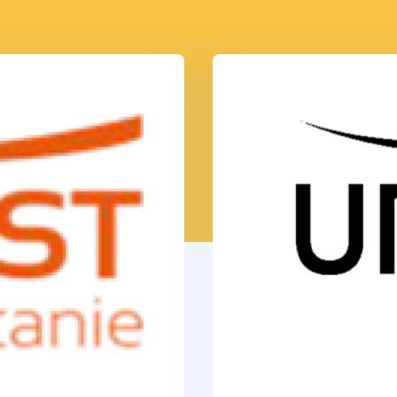
 ressources
es ressources